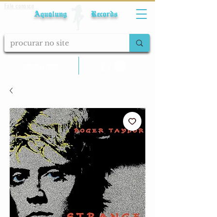
Fale conosco
Aqualung Records
calcular frete