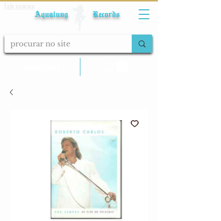
Fale conosco
Aqualung Records
calcular frete