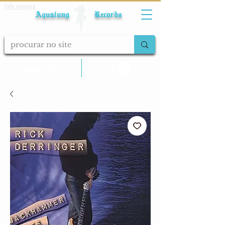
Fale conosco
Aqualung Records
calcular frete