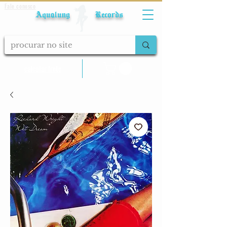
Fale conosco
Aqualung Records
calcular frete