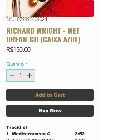
SKU: 079892409024
RICHARD WRIGHT - WET
DREAM CD (CAIXA AZUL)
Price
R$150.00
Quantity
*
Add to Cart
Buy Now
Tracklist
1
Mediterranean C
3:52