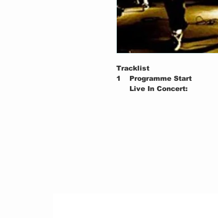
Tracklist
1
Programme Start
Live In Concert:
2
The Ghost Of Tom Joad
3
Vietnow
4
People Of The Sun
5
Bulls On Parade
6
Bullet In The Head
7
Zapata's Blood
8
Know Your Enemy
9
Bombtrack
10
Tire Me
11a
Killing In The Name
11b
Freedom
Video Clips: (Uncensore