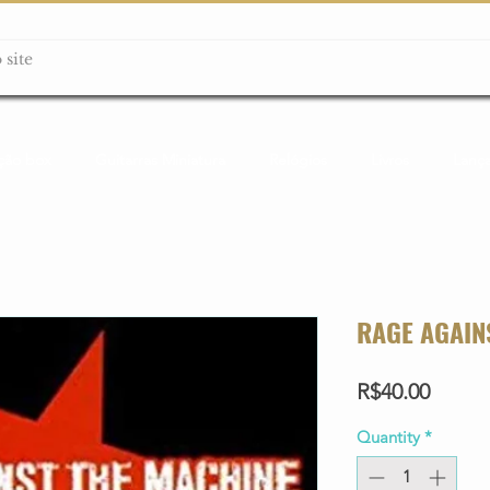
ção box
Guitarras Miniatura
Relógios
Livros
Lanç
RAGE AGAIN
Price
R$40.00
Quantity
*