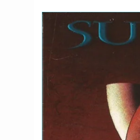
12
Killing In The Name
13
Bullet In The Head
14
Freedom
15
Bulls On Parade
16
Memory Of The Dead (La
17
People Of The Sun
18
End Credits ("Down Rod
Bonus Audio Track
19
The Ghost Of Tom Joad