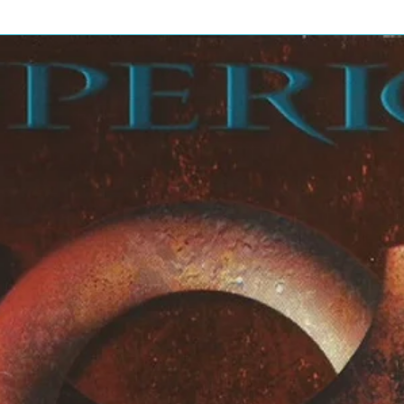
5:13
4:49
5:58
3:53
nd And Liberty)
3:41
2:48
eo")
2:14
6:14