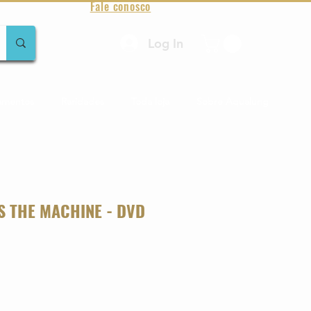
Fale conosco
Log In
amentos
Raridades
Toda loja
Sobre Aqualung
S THE MACHINE - DVD