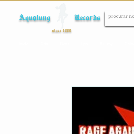
Aqualung Records
since 1989
Início
Cds
Dvds
Lps
Blu-ray
Cole