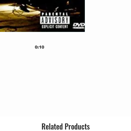
0:10
5:22
4:48
2:33
3:56
5:49
1:46
5:20
4:09
2:57
6:20
6:43
Related Products
d Versions)