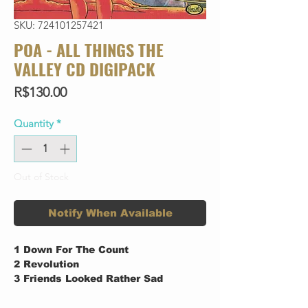
SKU: 724101257421
POA - ALL THINGS THE
VALLEY CD DIGIPACK
Price
R$130.00
Quantity
*
Out of Stock
Notify When Available
1
Down For The Count
2
Revolution
3
Friends Looked Rather Sad
Written-By – Haynes*
4
I Call You Whiskers