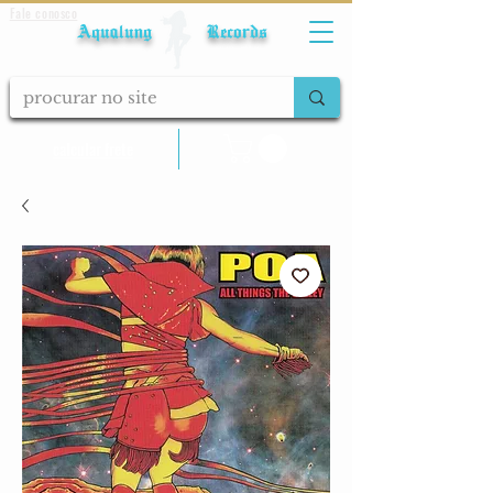
Fale conosco
Aqualung Records
calcular frete