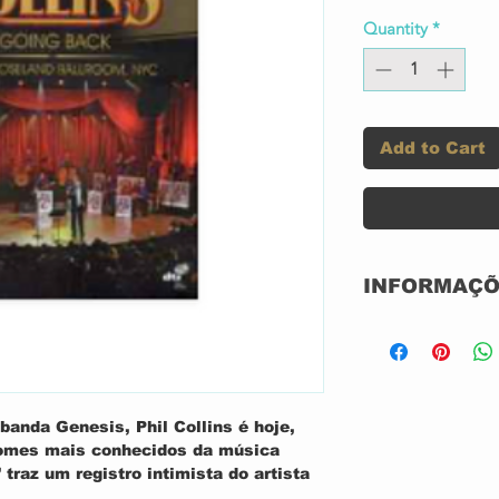
Quantity
*
Add to Cart
INFORMAÇÕ
Selo:
 banda Genesis, Phil Collins é hoje,
nomes mais conhecidos da música
Formato:
 traz um registro intimista do artista
ova Iorque (Junho de 2010). Na