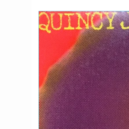
11
Loving You 
12
Going To A 
13
Blame It On
14
Ain't That P
15
Too Many Fi
16
You've Real
17
Something A
18
The Tears O
19
Nowhere To
20
In My Lonel
21
Take Me In 
22
Uptight (Eve
23
Going Back
24
Talking Abo
25
You Can't H
26
My Girl
Bonus Featu
27
Rehearsal F
28
Interview Wi