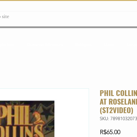
ção box
Guitarras Miniatura
Relógios
Livros
Lanç
PHIL COLLIN
AT ROSELAN
(ST2VIDEO)
SKU: 7898103207
Price
R$65.00