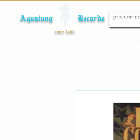
Aqualung Records
since 1989
Início
Cds
Dvds
Lps
Blu-ray
Cole