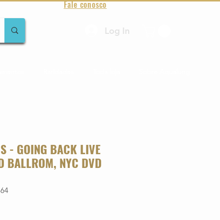
Fale conosco
Log In
amentos
Raridades
Toda loja
Sobre Aqualung
S - GOING BACK LIVE
D BALLROM, NYC DVD
364