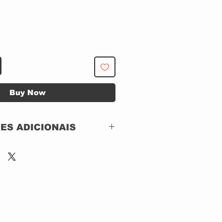
Buy Now
ES ADICIONAIS
ST2 Video –
ST2D20736,
Eagle Vision –
ST2D20736
DVD, DVD-Video,
Multichannel, NTSC