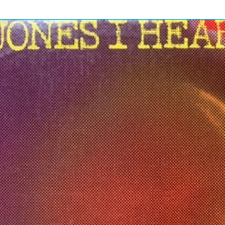
Is Sweeter Than Ever
3:14
Go-Go
5:34
 The Sun
3:31
eculiar
3:33
sh In The Sea
4:01
ly Got A Hold On Me
3:50
bout You
5:15
f A Clown
3:11
 Run
3:12
y Room
2:33
Your Arms Rock Me A Little While
3:41
rything's Alright)
5:05
4:46
ut My Baby
3:05
urry Love
3:07
4:52
res
28:40
ootage With Phil's Commentary
14:16
th Phil
14:24