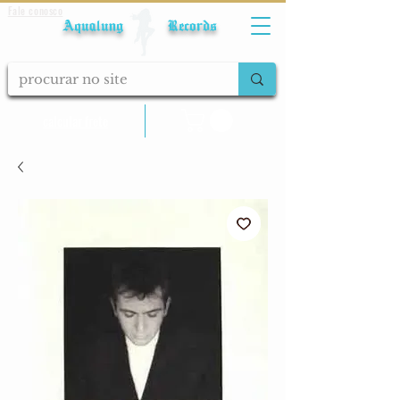
Fale conosco
Aqualung Records
calcular frete