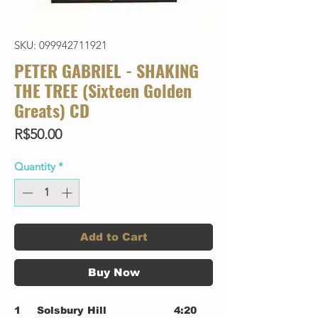
SKU: 099942711921
PETER GABRIEL - SHAKING
THE TREE (Sixteen Golden
Greats) CD
Price
R$50.00
Quantity
*
Add to Cart
Buy Now
1
Solsbury Hill
4:20