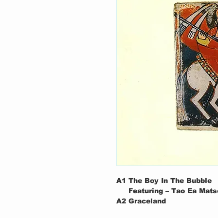
A1
The Boy In The Bubble
Featuring – Tao Ea Mat
A2
Graceland
Featuring – King Sunny 