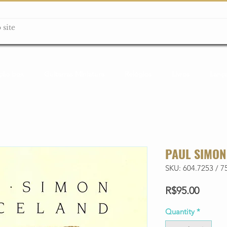
ção box
Guitarras Miniatura
Relógios
Livros
Lanç
PAUL SIMON
SKU: 604.7253 / 7
Price
R$95.00
Quantity
*