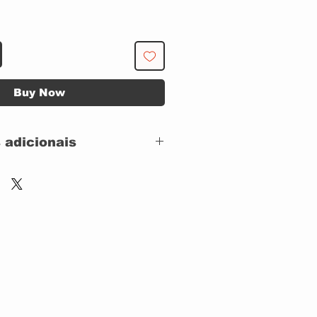
Buy Now
 adicionais
 SIMPLES
A CAPA: BOA
 DISCO: EXCELENTE
Warner Bros.
Records –
604.7253,
Warner Bros.
Records – 26.181,
Warner Bros.