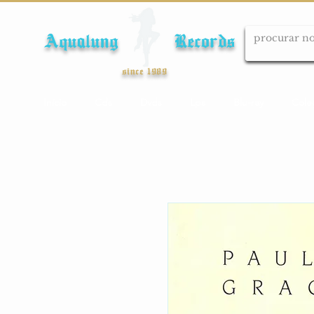
Aqualung Records
since 1989
Início
Cds
Dvds
Lps
Blu-ray
Cole