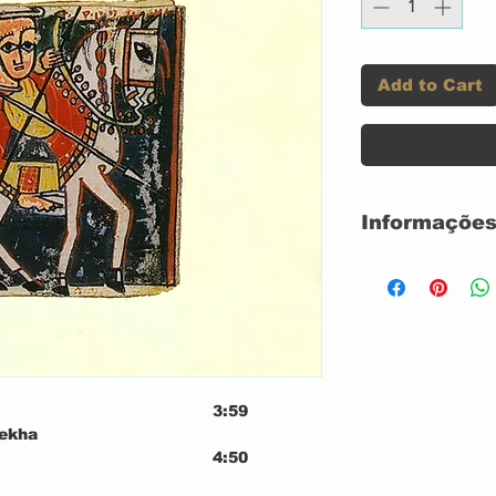
Add to Cart
Informações
LP 12GR CAPA
USADO
CONDIÇÃO D
CONDIÇÃO DO
Label:
3:59
sekha
4:50
Ade