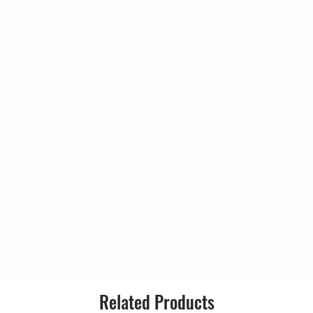
depoju
3:13
D. Shirinda
2:42
Format:
alali*, Lulu Masilela
 Of Her Shoes
5:34
Country:
our
balala
Releas
4:39
ldberg
3:34
Genre:
3:45
balala
4:17
2:51
 The Myth Of Fingerprints
3:15
Related Products