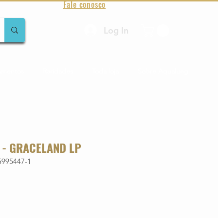
Fale conosco
Log In
amentos
Raridades
Toda loja
Sobre Aqualung
 - GRACELAND LP
5995447-1