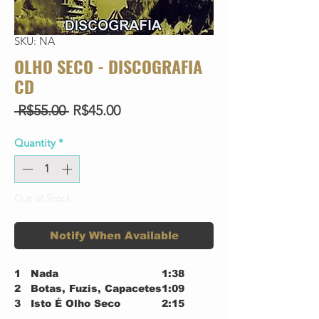
SKU: NA
OLHO SECO - DISCOGRAFIA
CD
Regular
Sale
 R$55.00 
R$45.00
Price
Price
Quantity
*
Out of Stock
Notify When Available
1
Nada
1:38
2
Botas, Fuzis, Capacetes
1:09
3
Isto É Olho Seco
2:15
4
Muito Obrigado
1:29