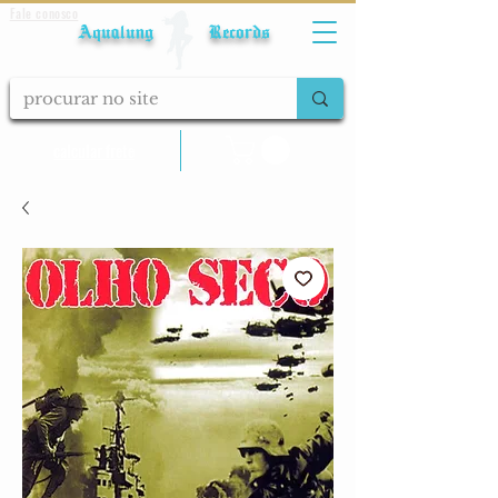
Fale conosco
Aqualung Records
calcular frete