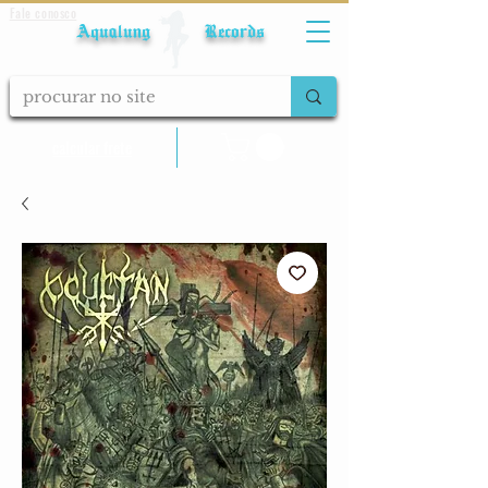
Fale conosco
Aqualung Records
calcular frete