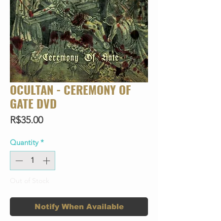
OCULTAN - CEREMONY OF
GATE DVD
Price
R$35.00
Quantity
*
Out of Stock
Notify When Available