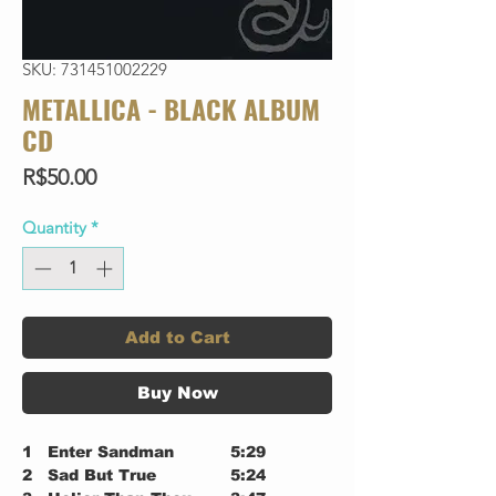
SKU: 731451002229
METALLICA - BLACK ALBUM
CD
Price
R$50.00
Quantity
*
Add to Cart
Buy Now
1
Enter Sandman
5:29
2
Sad But True
5:24