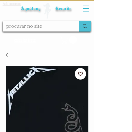
Fale conosco
Aqualung Records
calcular frete