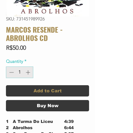
SKU: 731451989926
MARCOS RESENDE -
ABROLHOS CD
Price
R$50.00
Quantity
*
Add to Cart
Buy Now
1
A Turma Do Liceu
4:39
2
Abrolhos
6:44