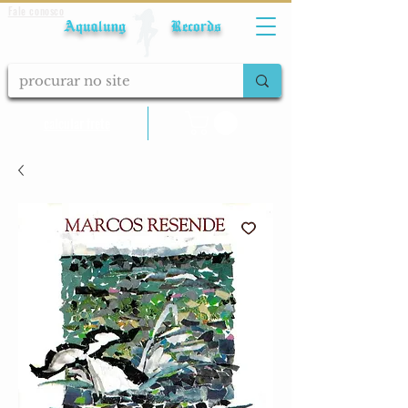
Fale conosco
Aqualung Records
calcular frete