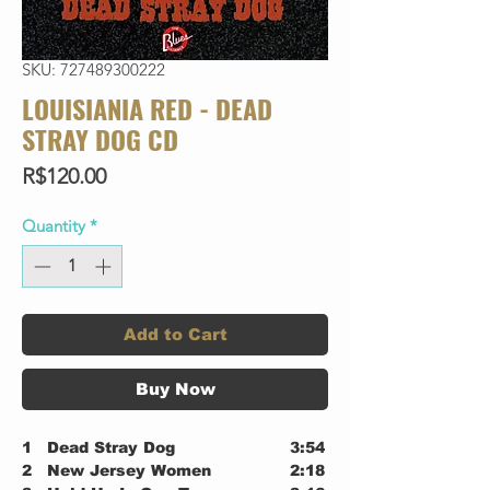
SKU: 727489300222
LOUISIANIA RED - DEAD
STRAY DOG CD
Price
R$120.00
Quantity
*
Add to Cart
Buy Now
1
Dead Stray Dog
3:54
2
New Jersey Women
2:18