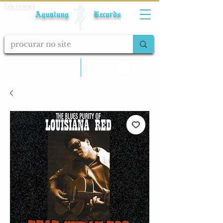
Fale conosco
Aqualung Records
calcular frete