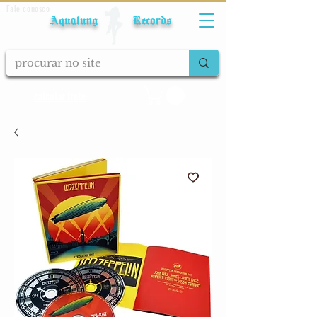
Fale conosco
Aqualung Records
calcular frete