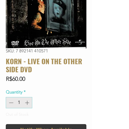
SKU: 7 892141 410571
KORN - LIVE ON THE OTHER
SIDE DVD
Price
R$60.00
Quantity
*
Out of Stock