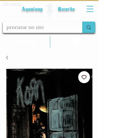
Fale conosco
Aqualung Records
calcular frete