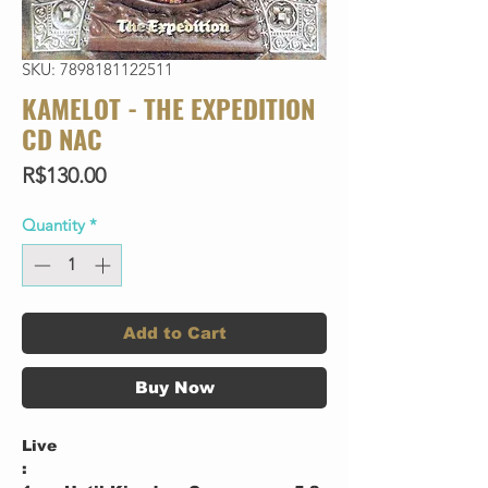
SKU: 7898181122511
KAMELOT - THE EXPEDITION
CD NAC
Price
R$130.00
Quantity
*
Add to Cart
Buy Now
Live
: