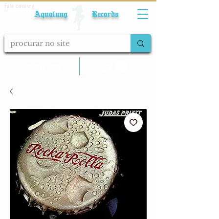
Fale conosco
Aqualung Records
calcular frete