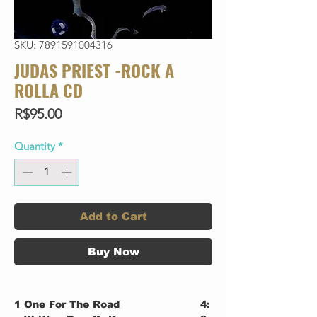
SKU: 7891591004316
JUDAS PRIEST -ROCK A
ROLLA CD
Price
R$95.00
Quantity
*
Add to Cart
Buy Now
1
One For The Road
4: