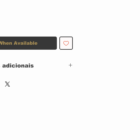
When Available
 adicionais
Sony Music – 2
519300
CD, ACRILICO
:
Brazil
2004