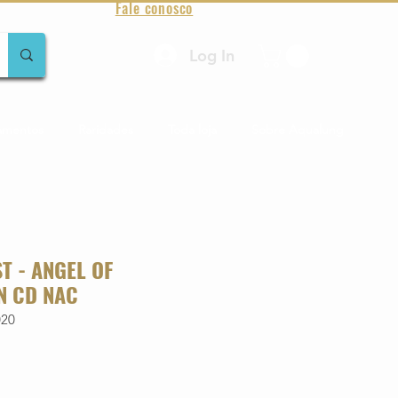
Fale conosco
Log In
amentos
Raridades
Toda loja
Sobre Aqualung
T - ANGEL OF
N CD NAC
020