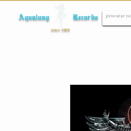
Aqualung Records
since 1989
Início
Cds
Dvds
Lps
Blu-ray
Cole