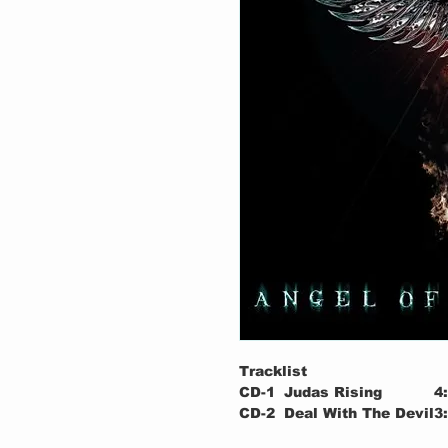
Tracklist
CD-1
Judas Rising
4
CD-2
Deal With The Devil
3
CD-3
Revolution
4