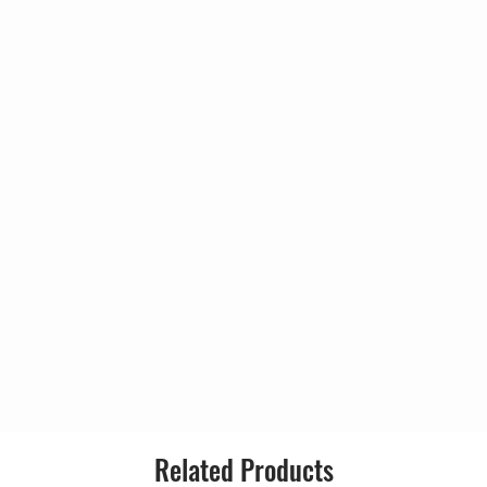
Genre:
:18
:37
Style:
:46
:24
:23
:52
3:29
Related Products