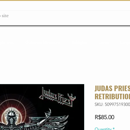
ção box
Guitarras Miniatura
Relógios
Livros
Lanç
JUDAS PRIES
RETRIBUTIO
SKU: 5099751930
Price
R$85.00
Quantity
*