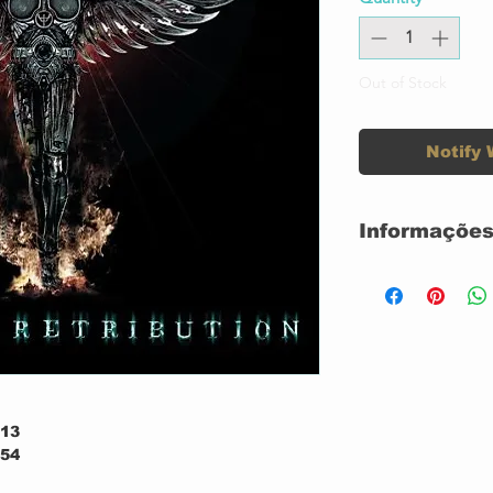
Out of Stock
Notify 
Informações
Label:
Format:
Country
:13
Released:
:54
:42