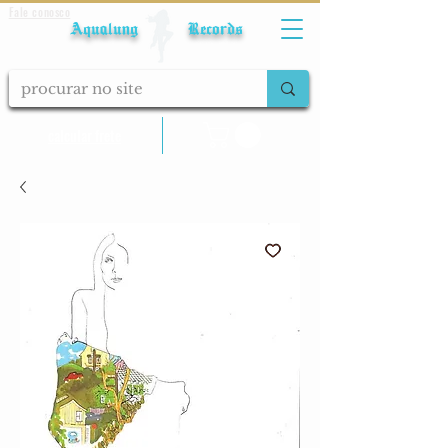
Fale conosco
Aqualung Records
calcular frete