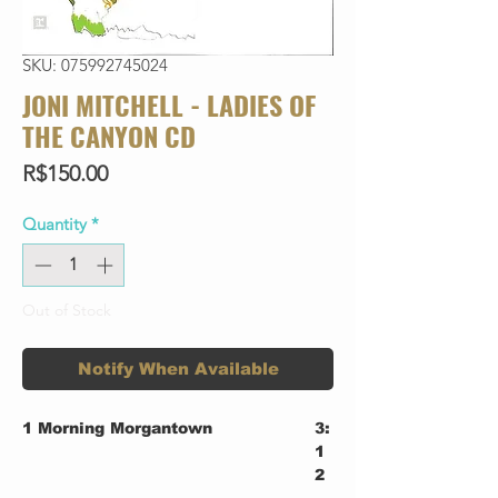
SKU: 075992745024
JONI MITCHELL - LADIES OF
THE CANYON CD
Price
R$150.00
Quantity
*
Out of Stock
Notify When Available
1
Morning Morgantown
3:
1
2
2
For Free
4: