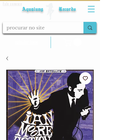
Fale conosco
Aqualung Records
calcular frete