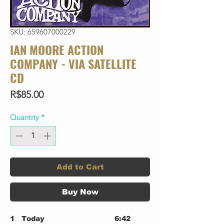
SKU: 659607000229
IAN MOORE ACTION
COMPANY - VIA SATELLITE
CD
Price
R$85.00
Quantity
*
Add to Cart
Buy Now
1
Today
6:42