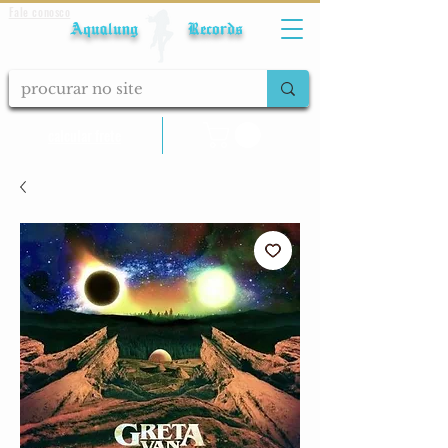
Fale conosco
Aqualung Records
calcular frete