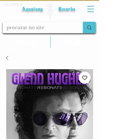
Fale conosco
Aqualung Records
calcular frete