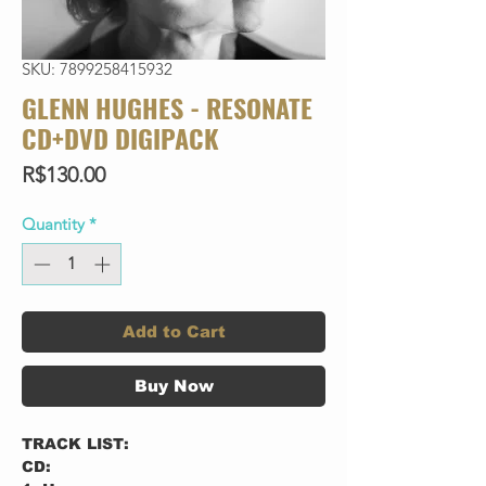
SKU: 7899258415932
GLENN HUGHES - RESONATE
CD+DVD DIGIPACK
Price
R$130.00
Quantity
*
Add to Cart
Buy Now
TRACK LIST:
CD: