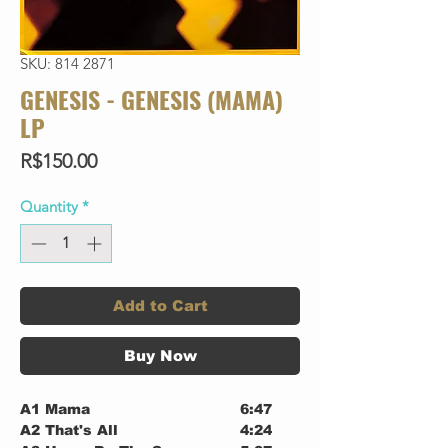
SKU: 814 2871
GENESIS - GENESIS (MAMA)
LP
Price
R$150.00
Quantity
*
Add to Cart
Buy Now
A1
Mama
6:47
A2
That's All
4:24