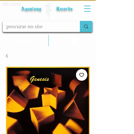
Fale conosco
Aqualung Records
calcular frete