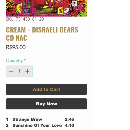
SKU: 731453181120
CREAM - DISRAELI GEARS
CD NAC
Price
R$95.00
Quantity
*
Add to Cart
Buy Now
1
Strange Brew
2:46
2
Sunshine Of Your Love
4:10