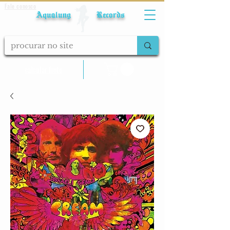
Fale conosco
Aqualung Records
calcular frete