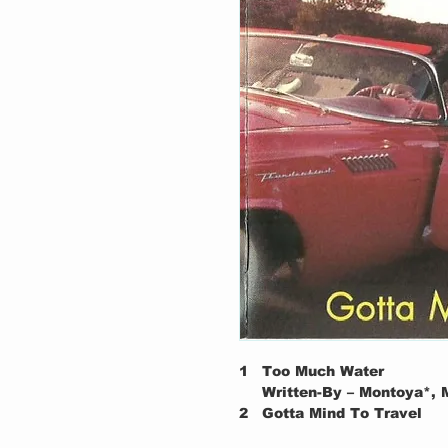
1
Too Much Water
Written-By – Montoya*,
2
Gotta Mind To Travel
Written-By – Collins*