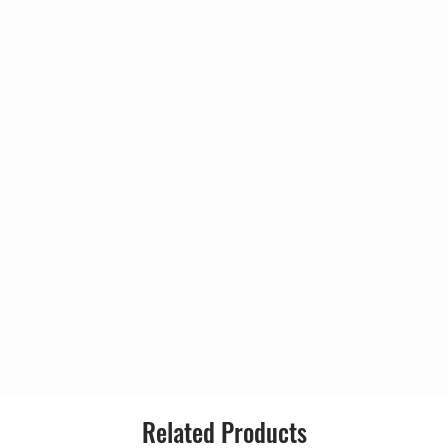
3:58
Genre:
*, Folsum*
5:03
Style:
ompson*
4:30
4:46
 MacLeod*
3:43
5:09
5:00
6:41
rs
Related Products