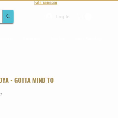
Fale conosco
Log In
amentos
Raridades
Toda loja
Sobre Aqualung
YA - GOTTA MIND TO
22