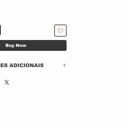
Buy Now
ES ADICIONAIS
Silvertone Records –
74321 18886 2
CD, ACRILICO
UK
1994