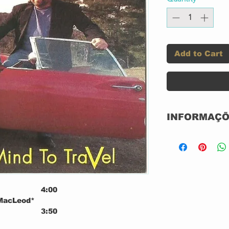
Add to Cart
INFORMAÇÕ
Label:
Format:
4:00
Country:
 MacLeod*
3:50
Released: