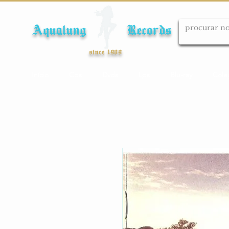
Aqualung Records
since 1989
Início
Cds
Dvds
Lps
Blu-ray
Cole