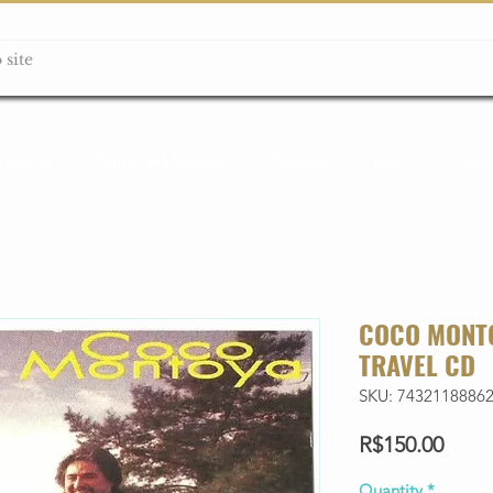
ção box
Guitarras Miniatura
Relógios
Livros
Lanç
COCO MONTO
TRAVEL CD
SKU: 7432118886
Price
R$150.00
Quantity
*