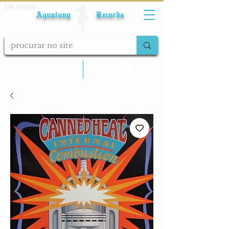
Fale conosco
Aqualung Records
calcular frete