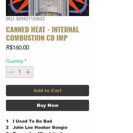
SKU: 829421103622
CANNED HEAT - INTERNAL
COMBUSTION CD IMP
Price
R$160.00
Quantity
*
Add to Cart
Buy Now
1
I Used To Be Bad
2
John Lee Hooker Boogie