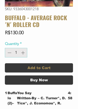
SKU: 9336043001218
BUFFALO - AVERAGE ROCK
´N´ ROLLER CD
Price
R$130.00
Quantity
*
Add to Cart
Buy Now
1
Buffa
You Say
4:
lo
Written-By – C. Turner*, D.
58
(2)–
Tice*, J. Economou*, R.
Sims*