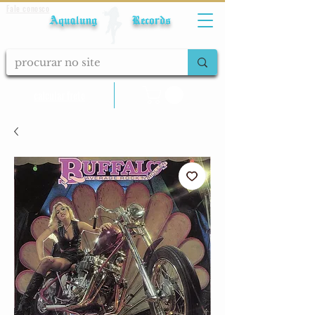
Fale conosco
Aqualung Records
calcular frete