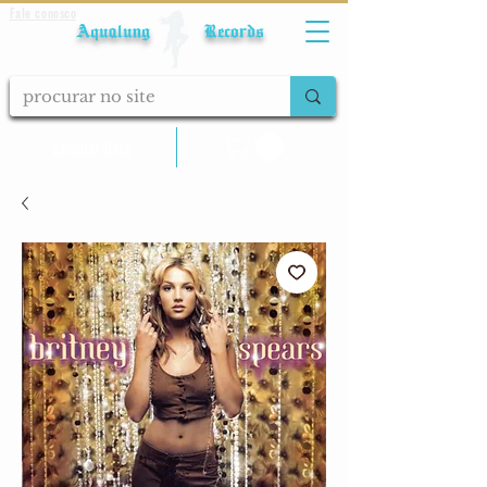
Fale conosco
Aqualung Records
calcular frete