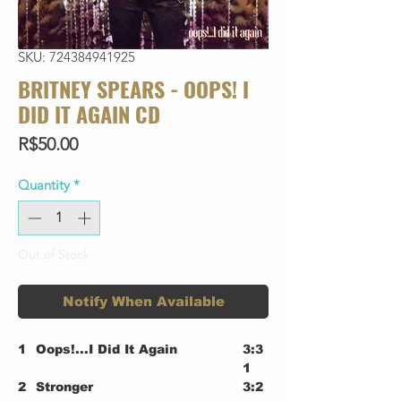
SKU: 724384941925
BRITNEY SPEARS - OOPS! I
DID IT AGAIN CD
Price
R$50.00
Quantity
*
Out of Stock
Notify When Available
1
Oops!...I Did It Again
3:3
1
2
Stronger
3:2