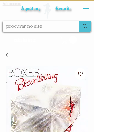
Fale conosco
Aqualung Records
calcular frete