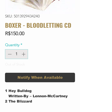
SKU: 5013929434240
BOXER - BLOODLETTING CD
Price
R$150.00
Quantity
*
Out of Stock
Notify When Available
1
Hey Bulldog
Written-By – Lennon-McCartney
2
The Blizzard
Written-By – Patto*
3
Rich Mans Daughter