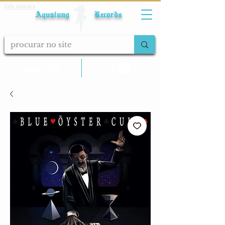
Fale conosco
Aqualung Records
calcular frete