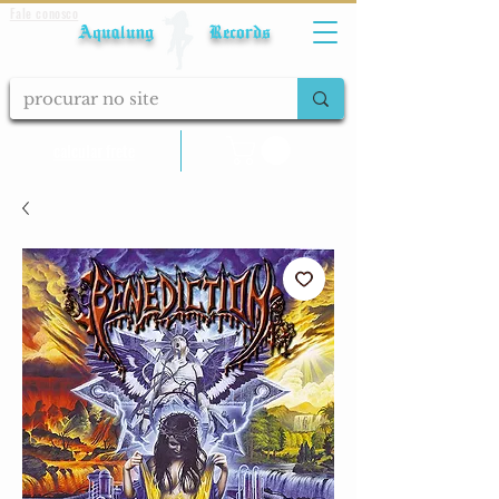
Fale conosco
Aqualung Records
calcular frete