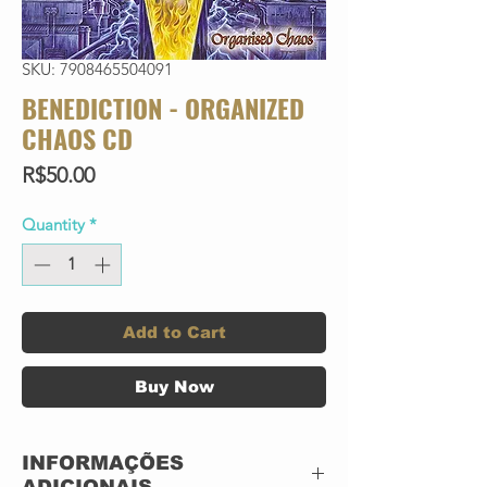
SKU: 7908465504091
BENEDICTION - ORGANIZED
CHAOS CD
Price
R$50.00
Quantity
*
Add to Cart
Buy Now
INFORMAÇÕES
ADICIONAIS