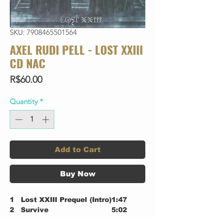
SKU: 7908465501564
AXEL RUDI PELL - LOST XXIII
CD NAC
Price
R$60.00
Quantity
*
Add to Cart
Buy Now
1
Lost XXIII Prequel (Intro)
1:47
2
Survive
5:02