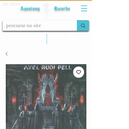
Fale conosco
Aqualung Records
calcular frete