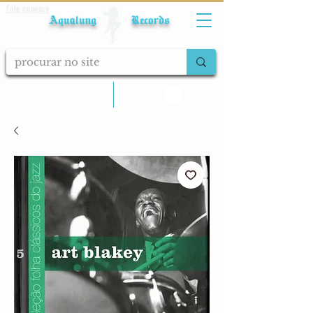
Fale conosco
Aqualung Records
calcular frete