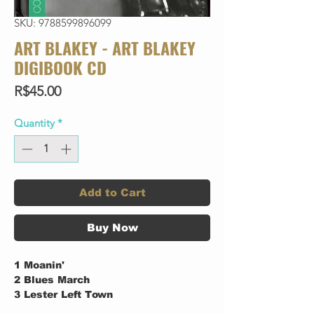
SKU: 9788599896099
ART BLAKEY - ART BLAKEY
DIGIBOOK CD
Price
R$45.00
Quantity
*
Add to Cart
Buy Now
1
Moanin'
2
Blues March
3
Lester Left Town
4
A Night In Tunisia