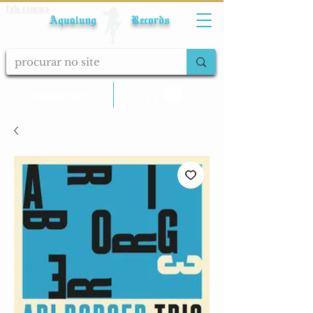
Fale conosco
Aqualung Records
calcular frete