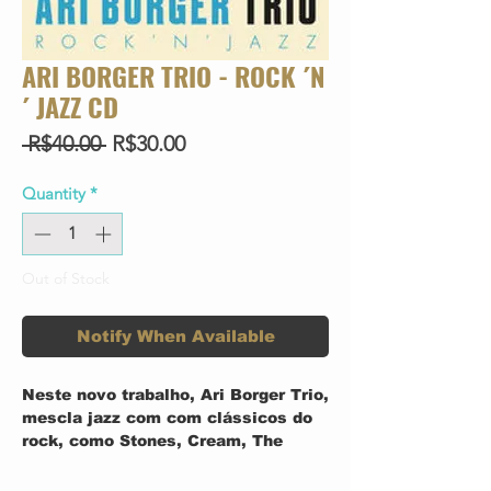
ARI BORGER TRIO - ROCK ´N
´ JAZZ CD
Regular
Sale
 R$40.00 
R$30.00
Price
Price
Quantity
*
Out of Stock
Notify When Available
Neste novo trabalho, Ari Borger Trio,
mescla jazz com com clássicos do
rock, como Stones, Cream, The
Doors. As músicas ganham
roupagens jazzy, além de temas