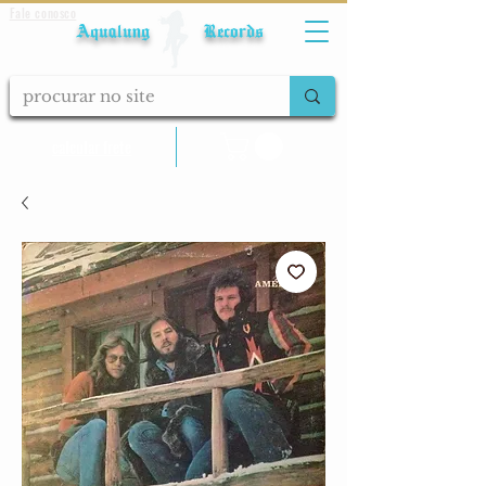
Fale conosco
Aqualung Records
calcular frete