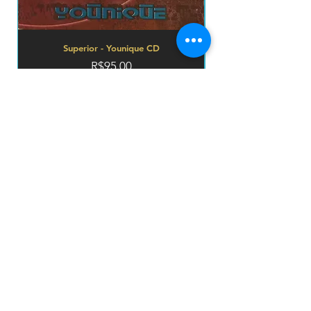
Superior - Younique CD
Price
R$95.00
prazo de envios
Add to Cart
O prazo para o envio dos produtos é de 2 a 4
dia úteis, á partir da
data de confirmação de pagamento do produto.
Loja
Endereço
Av. São João, 439 - República
São Paulo SP
01035-000 Galeria do Rock 2* andar
Horário
s
eg - sab: 10:00 - 18:00
todos os produtos
envio e devoluções
politica da loja
Nossa Politica de Privacidade