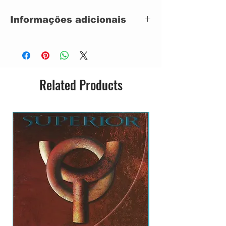
A5
Watership Down
Informações adicionais
A6
She's Beside You
A7
Hideaway Part I
B1
She's A Liar
Label:
Warner Bros. Records –
B2
Letter
36.003
B3
Today's The Day
B4
Jet Boy Blue
Format:
Vinyl, LP,
Related Products
B5
Who Loves You
CAPA DUPLA
B6
Hideaway Part II
SEMI-NOVO
CAPA OTIMO ESTADO
COM VESTIGIOS DE
USO E TEMPO
VINIL IMPECAVEL
Country:
Brazil
Released:
1976
Genre:
Rock, Pop