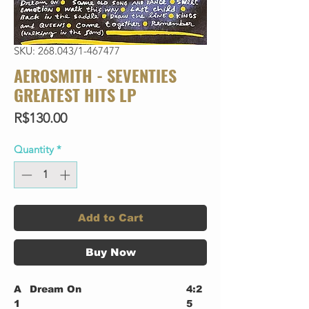
SKU: 268.043/1-467477
AEROSMITH - SEVENTIES
GREATEST HITS LP
Price
R$130.00
Quantity
*
Add to Cart
Buy Now
A
Dream On
4:2
1
5