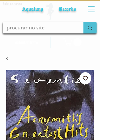
Fale conosco
Aqualung Records
calcular frete