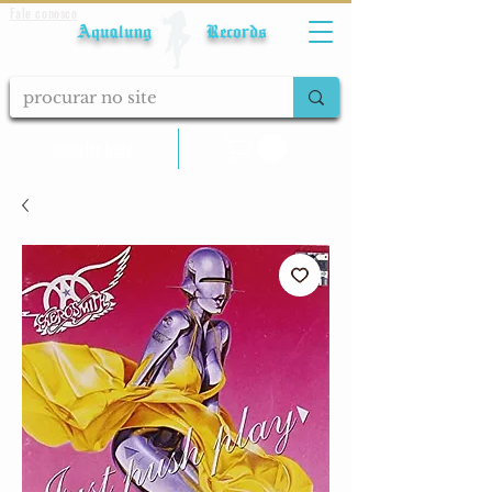
Fale conosco
Aqualung Records
calcular frete