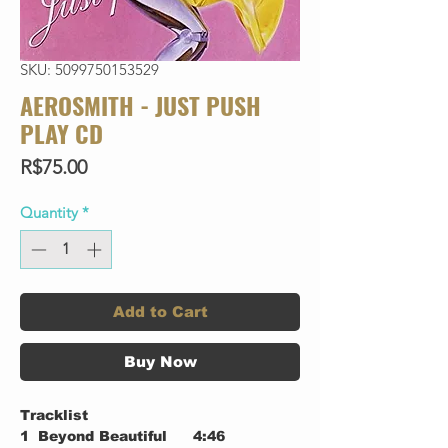
SKU: 5099750153529
AEROSMITH - JUST PUSH
PLAY CD
Price
R$75.00
Quantity
*
Add to Cart
Buy Now
Tracklist
1
Beyond Beautiful
4:46