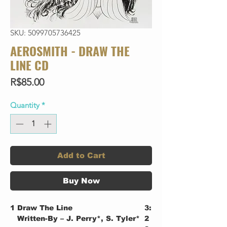
SKU: 5099705736425
AEROSMITH - DRAW THE
LINE CD
Price
R$85.00
Quantity
*
Add to Cart
Buy Now
1
Draw The Line
3:
Written-By – J. Perry*, S. Tyler*
2