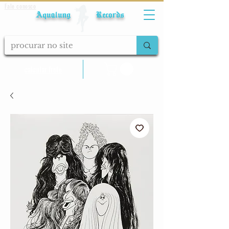
Fale conosco
Aqualung Records
calcular frete