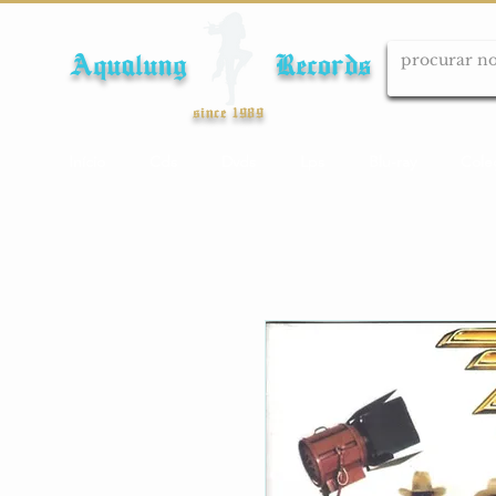
Aqualung Records
since 1989
Início
Cds
Dvds
Lps
Blu-ray
Cole