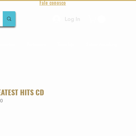
Fale conosco
Log In
amentos
Raridades
Toda loja
Sobre Aqualung
EATEST HITS CD
20