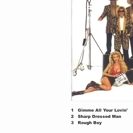
1
Gimme All Your Lovin'
2
Sharp Dressed Man
3
Rough Boy
4
Tush