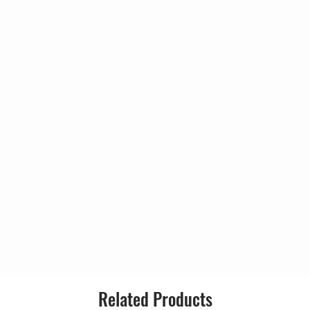
i
4:20
Style:
4:06
4:47
4:48
, Mort Shuman
3:56
3:40
4:00
3:30
4:47
4:03
4:05
3:52
3:04
4:32
Related Products