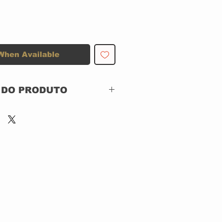
When Available
 DO PRODUTO
Warner Bros.
Records – M926846-2
CD ACRILICO
Brazil
Rock