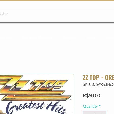
ção box
Guitarras Miniatura
Relógios
Livros
Lanç
ZZ TOP - GR
SKU: 0759926846
Price
R$50.00
Quantity
*