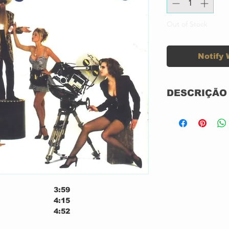
Out of Stock
Notify 
DESCRIÇÃO
Label:
Format:
Country:
3:59
Released:
4:15
4:52
Genre:
2:16