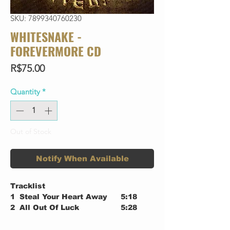
SKU: 7899340760230
WHITESNAKE -
FOREVERMORE CD
Price
R$75.00
Quantity
*
Out of Stock
Notify When Available
Tracklist
1
Steal Your Heart Away
5:18
2
All Out Of Luck
5:28
3
Love Will Set You Free
3:52
4
Easier Said Than Done
5:13