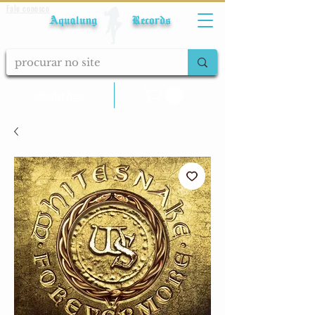
Fale conosco
Aqualung Records
calcular frete