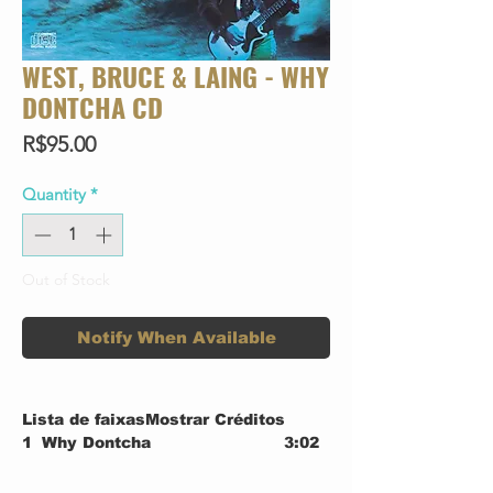
WEST, BRUCE & LAING - WHY
DONTCHA CD
Price
R$95.00
Quantity
*
Out of Stock
Notify When Available
Lista de faixasMostrar Créditos
1
Why Dontcha
3:02
2
Out Into The Fields
4:40
3
The Doctor
4:30