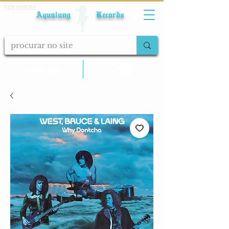
Fale conosco
Aqualung Records
calcular frete