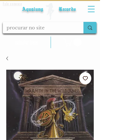
Fale conosco
Aqualung Records
calcular frete