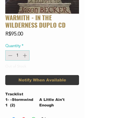
WARMITH - IN THE
WILDERNESS DUPLO CD
Price
R$95.00
Quantity
*
Out of Stock
Notify When Available
Tracklist
1-
–Stormwind
A Little Ain't
1
(2)
Enough
1-
–Torben
Altitudes
2
Enevoldsen