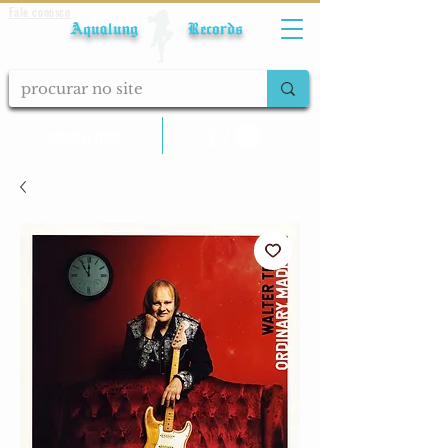
Fale conosco
Aqualung Records
calcular frete