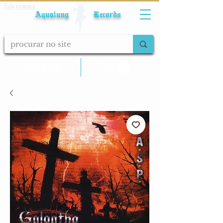
Fale conosco
Aqualung Records
calcular frete