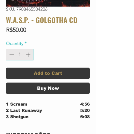
SKU: 7908465504206
W.A.S.P. - GOLGOTHA CD
Price
R$50.00
Quantity
*
Add to Cart
Buy Now
1
Scream
4:56
2
Last Runaway
5:20
3
Shotgun
6:08
4
Miss You
7:41
5
Fallen Under
4:57