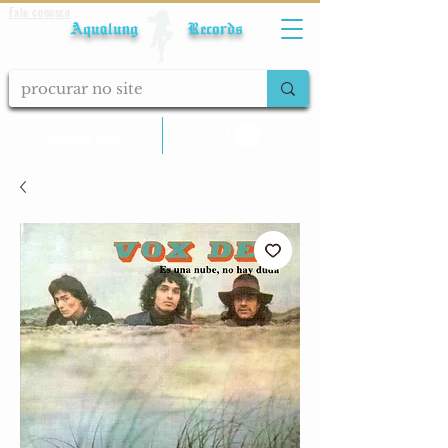
Fale conosco
Aqualung Records
calcular frete