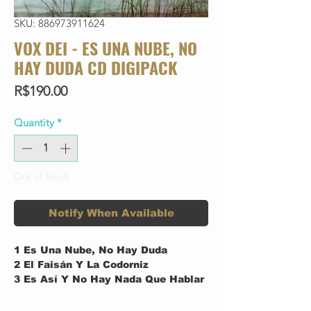
SKU: 886973911624
VOX DEI - ES UNA NUBE, NO
HAY DUDA CD DIGIPACK
Price
R$190.00
Quantity
*
Out of Stock
Notify When Available
1
Es Una Nube, No Hay Duda
2
El Faisán Y La Codorniz
3
Es Así Y No Hay Nada Que Hablar
4
Loco Hacela Callar
5
La Verdadera Historia De "Sam El