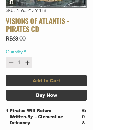
SKU: 7896521361118
VISIONS OF ATLANTIS -
PIRATES CD
Price
R$68.00
Quantity
*
Add to Cart
Buy Now
1
Pirates Will Return
6:
Written-By – Clementine
0
Delauney
8
2
Melancholy Angel
3: