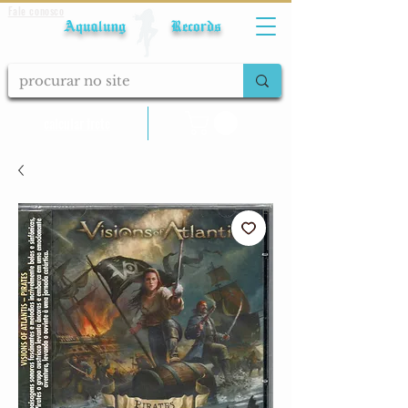
Fale conosco
Aqualung Records
calcular frete