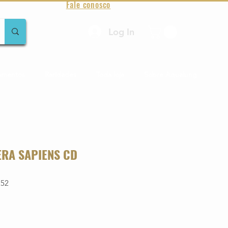
Fale conosco
Log In
amentos
Raridades
Toda loja
Sobre Aqualung
ERA SAPIENS CD
252