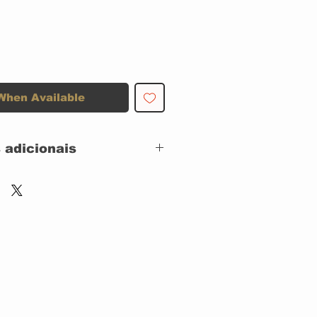
When Available
 adicionais
Encore Music (3) –
none,
Wikimetal Music –
none
CD, Mini-Album,
ACRILICO Slipcase
Remastered,