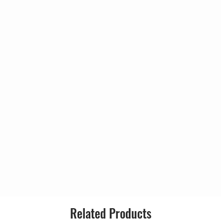
ustic Version)
4:50
Country:
Tape)
Released:
o Tape)
mo Tape)
Genre:
e)
Style:
e)
Related Products