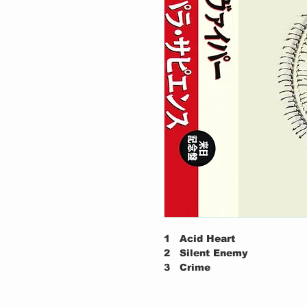
1
Acid Heart
2
Silent Enemy
3
Crime
4
Wasted Again
5
Killing World