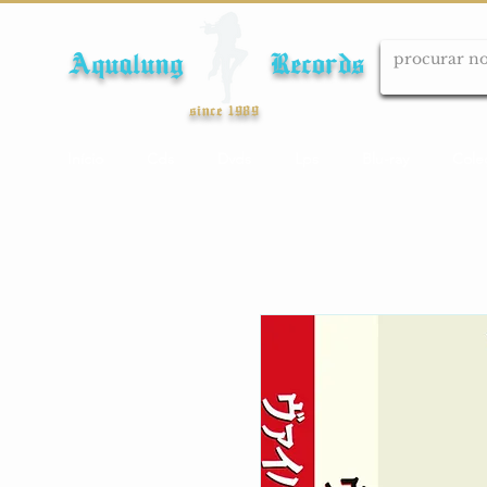
Aqualung Records
since 1989
Início
Cds
Dvds
Lps
Blu-ray
Cole