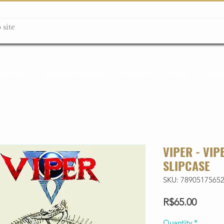
ção box
Guitarras Miniatura
Relógios
Livros
Lanç
VIPER - VIP
SLIPCASE
SKU: 7890517565
Price
R$65.00
Quantity
*