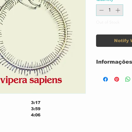
Out of Stock
Notify 
Informações
Label:
3:17
Format:
3:59
4:06
3:22
3:08