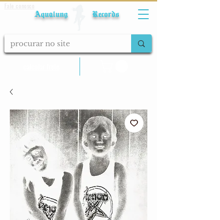
Fale conosco
Aqualung Records
calcular frete