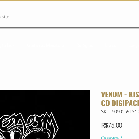
ção box
Guitarras Miniatura
Relógios
Livros
Lanç
VENOM - KI
CD DIGIPAC
SKU: 5050159154
Price
R$75.00
Quantity
*