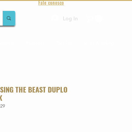
Fale conosco
Log In
amentos
Raridades
Toda loja
Sobre Aqualung
SSING THE BEAST DUPLO
K
029