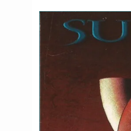
6. Buried Alive
7. Die Hard
8. Angel Dust
9. Witching Hour
10. Teacher’s Pet
11. School Daze
12. In Nomine Satanas
13. Blood Lust
14. Hell Bent for Leather (J
15. Speed King (Deep Purpl