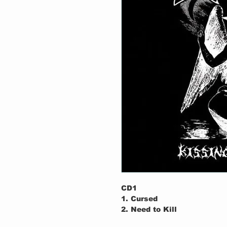
CD1
1. Cursed
2. Need to Kill
3. In Memory Of (Paul Mille