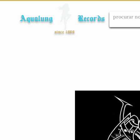
Aqualung Records
since 1989
Início
Cds
Dvds
Lps
Blu-ray
Cole